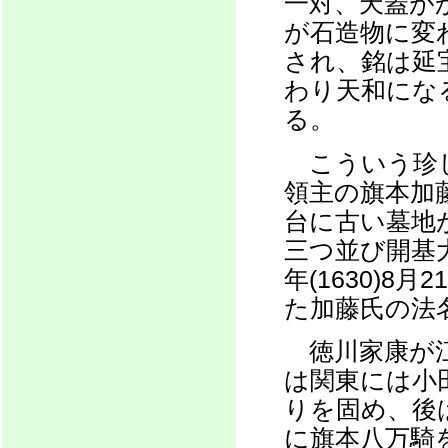
一対、天蓋が
が石造物に変
され、銘は延
わり天和になる
る。
こういう珍し
領主の旗本加
台に古い墓地
三つ並び開基
年(1630)
た加藤氏の法
徳川家康が江
は関東には小
りを固め、後
に旗本八万騎