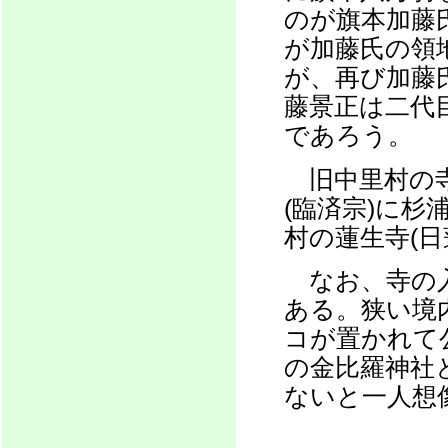
のが旗本加藤
が加藤氏の領
が、再び加藤
藤景正は二代
であろう。
旧中里村の寺
(臨済宗)に杉
村の蓮生寺(
なお、寺の入
ある。狭い境
コが置かれて
の金比羅神社
ないと一人想