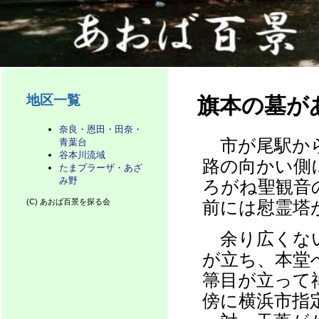
地区一覧
旗本の墓が
奈良・恩田・田奈・
市が尾駅から
青葉台
谷本川流域
路の向かい側
たまプラーザ・あざ
み野
ろがね聖観音
(C) あおば百景を探る会
前には慰霊塔
余り広くない
が立ち、本堂
箒目が立って
傍に横浜市指