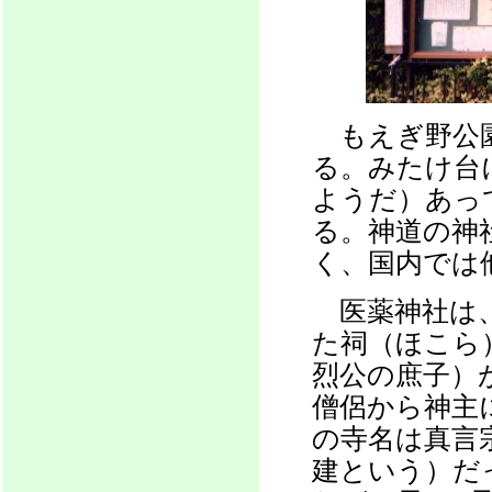
もえぎ野公園
る。みたけ台
ようだ）あっ
る。神道の神
く、国内では
医薬神社は、
た祠（ほこら
烈公の庶子）
僧侶から神主
の寺名は真言
建という）だ