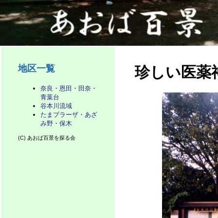
地区一覧
珍しい医薬
奈良・恩田・田奈・
青葉台
谷本川流域
たまプラーザ・あざ
み野・保木
(C) あおば百景を探る会