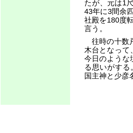
たが、元は1
43年に3間
社殿を180
言う。
往時の十数戸
木台となって
今日のような
る思いがする
国主神と少彦